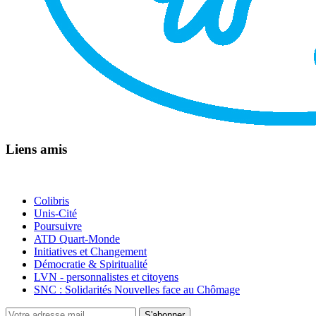
Liens amis
Colibris
Unis-Cité
Poursuivre
ATD Quart-Monde
Initiatives et Changement
Démocratie & Spiritualité
LVN - personnalistes et citoyens
SNC : Solidarités Nouvelles face au Chômage
S'abonner