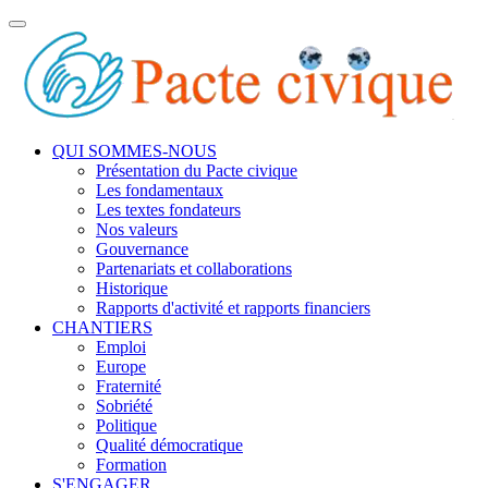
Toggle
navigation
QUI SOMMES-NOUS
Présentation du Pacte civique
Les fondamentaux
Les textes fondateurs
Nos valeurs
Gouvernance
Partenariats et collaborations
Historique
Rapports d'activité et rapports financiers
CHANTIERS
Emploi
Europe
Fraternité
Sobriété
Politique
Qualité démocratique
Formation
S'ENGAGER