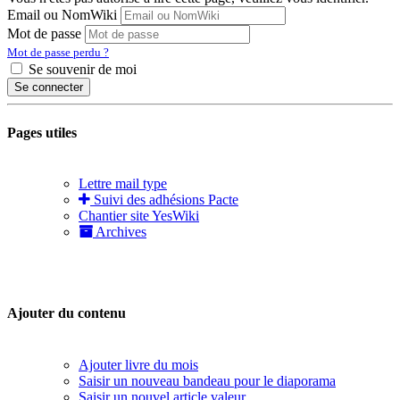
Email ou NomWiki
Mot de passe
Mot de passe perdu ?
Se souvenir de moi
Se connecter
Pages utiles
Lettre mail type
Suivi des adhésions Pacte
Chantier site YesWiki
Archives
Ajouter du contenu
Ajouter livre du mois
Saisir un nouveau bandeau pour le diaporama
Saisir un nouvel article valeur