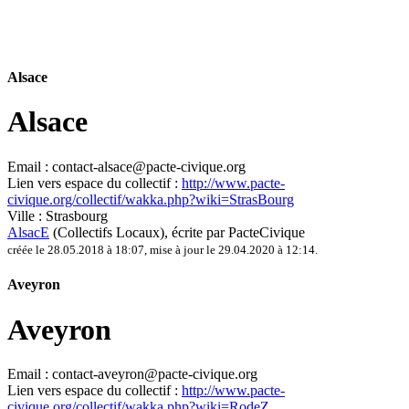
Alsace
Alsace
Email :
contact-alsace@pacte-civique.org
Lien vers espace du collectif :
http://www.pacte-
civique.org/collectif/wakka.php?wiki=StrasBourg
Ville :
Strasbourg
AlsacE
(Collectifs Locaux)
, écrite par PacteCivique
créée le 28.05.2018 à 18:07
,
mise à jour le 29.04.2020 à 12:14
.
Aveyron
Aveyron
Email :
contact-aveyron@pacte-civique.org
Lien vers espace du collectif :
http://www.pacte-
civique.org/collectif/wakka.php?wiki=RodeZ