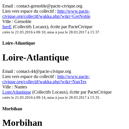
Email :
contact-grenoble@pacte-civique.org
Lien vers espace du collectif :
http://www.pacte-
civique.org/collectif/wakka.php?wiki=GreNoble
Ville :
Grenoble
IserE
(Collectifs Locaux)
, écrite par PacteCivique
créée le 21.05.2016 à 09:10
,
mise à jour le 28.03.2017 à 15:37
.
Loire-Atlantique
Loire-Atlantique
Email :
contact-44@pacte-civique.org
Lien vers espace du collectif :
http://www.pacte-
civique.org/collectif/wakka.php?wiki=NanTes
Ville :
Nantes
LoireAtlantique
(Collectifs Locaux)
, écrite par PacteCivique
créée le 21.05.2016 à 09:14
,
mise à jour le 28.03.2017 à 15:35
.
Morbihan
Morbihan