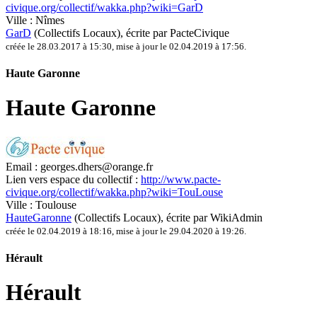
civique.org/collectif/wakka.php?wiki=GarD
Ville :
Nîmes
GarD
(Collectifs Locaux)
, écrite par PacteCivique
créée le 28.03.2017 à 15:30
,
mise à jour le 02.04.2019 à 17:56
.
Haute Garonne
Haute Garonne
Email :
georges.dhers@orange.fr
Lien vers espace du collectif :
http://www.pacte-
civique.org/collectif/wakka.php?wiki=TouLouse
Ville :
Toulouse
HauteGaronne
(Collectifs Locaux)
, écrite par WikiAdmin
créée le 02.04.2019 à 18:16
,
mise à jour le 29.04.2020 à 19:26
.
Hérault
Hérault