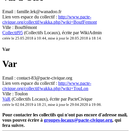
Email :
famille.lek@wanadoo.fr
Lien vers espace du collectif :
http://www.pacte-
civique.org/collectif/wakka.php?wiki=BoufFemont
Ville :
Bouffémont
Collectif95
(Collectifs Locaux)
, écrite par WikiAdmin
créée le 25.05.2018 à 10:44
,
mise à jour le 28.05.2018 à 18:14
.
Var
Var
Email :
contact-83@pacte-civique.org
Lien vers espace du collectif :
http://www.pacte-
civique.org/collectif/wakka.php?wiki=TouLon
Ville :
Toulon
VaR
(Collectifs Locaux)
, écrite par PacteCivique
créée le 02.04.2019 à 18:21
,
mise à jour le 29.04.2020 à 19:06
.
Pour contacter les collectifs qui n'ont pas encore d'adresse mail,
vous pouvez écrire à
groupes-locaux@pacte-civique.org
, qui
fera suivre.