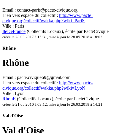
Email :
contact-paris@pacte-civique.org
Lien vers espace du collectif :
http://www.pacte-
civique.org/collectif/wakka.php?wiki=PariS
Ville :
Paris
IleDeFrance
(Collectifs Locaux)
, écrite par PacteCivique
créée le 28.03.2017 à 15:31
,
mise à jour le 28.05.2018 à 18:03
.
Rhône
Rhône
Email :
pacte.civique69@gmail.com
Lien vers espace du collectif :
http://www.pacte-
civique.org/collectif/wakka.php?wiki=LyoN
Ville :
Lyon
RhonE
(Collectifs Locaux)
, écrite par PacteCivique
créée le 21.05.2016 à 09:12
,
mise à jour le 26.03.2018 à 14:21
.
Val d'Oise
Val d'Oise