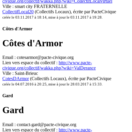
civique.org/collectif/wakka.php?wiki=CollectifLocalvirtuel
Ville :
smart city FRATERNELLE
CollectifLocal20
(Collectifs Locaux)
, écrite par PacteCivique
créée le 03.11.2017 à 18:14
,
mise à jour le 03.11.2017 à 19:28
.
Côtes d'Armor
Côtes d'Armor
Email :
cotesarmor@pacte-civique.org
Lien vers espace du collectif :
http://www.pacte-
civique.org/collectif/wakka.php?wiki=ValDerance
Ville :
Saint-Brieuc
CotesDArmor
(Collectifs Locaux)
, écrite par PacteCivique
créée le 04.07.2016 à 20:25
,
mise à jour le 28.03.2017 à 15:33
.
Gard
Gard
Email :
contact-gard@pacte-civique.org
Lien vers espace du collectif :
http://www.pacte-