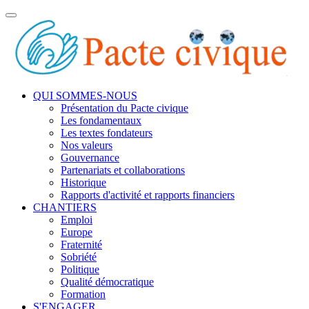
Toggle
navigation
QUI SOMMES-NOUS
Présentation du Pacte civique
Les fondamentaux
Les textes fondateurs
Nos valeurs
Gouvernance
Partenariats et collaborations
Historique
Rapports d'activité et rapports financiers
CHANTIERS
Emploi
Europe
Fraternité
Sobriété
Politique
Qualité démocratique
Formation
S'ENGAGER