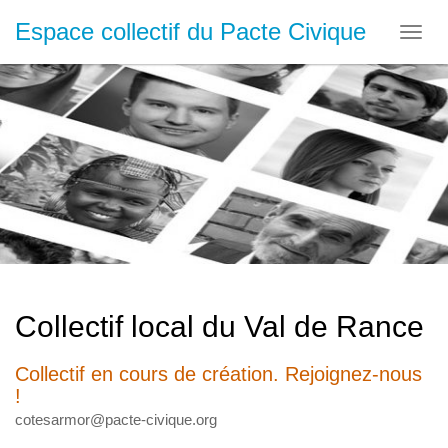
Espace collectif du Pacte Civique
Toggl
navig
Collectif local du Val de Rance
Collectif en cours de création. Rejoignez-nous
!
cotesarmor@pacte-civique.org