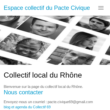
Espace collectif du Pacte Civique
Toggl
navig
Collectif local du Rhône
Bienvenue sur la page du collectif local du Rhône.
Nous contacter
Envoyez-nous un courriel : pacte.civique69@gmail.com
blog et agenda du Collectif 69