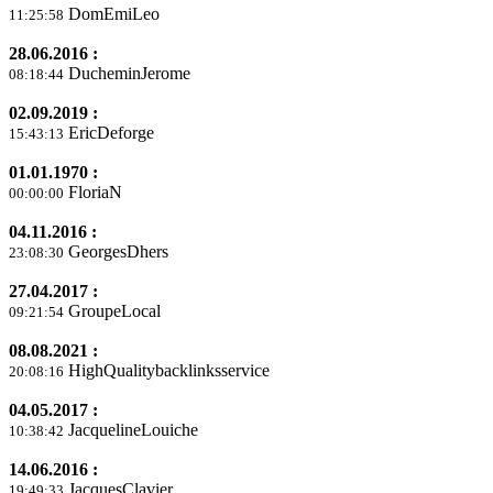
DomEmiLeo
11:25:58
28.06.2016 :
DucheminJerome
08:18:44
02.09.2019 :
EricDeforge
15:43:13
01.01.1970 :
FloriaN
00:00:00
04.11.2016 :
GeorgesDhers
23:08:30
27.04.2017 :
GroupeLocal
09:21:54
08.08.2021 :
HighQualitybacklinksservice
20:08:16
04.05.2017 :
JacquelineLouiche
10:38:42
14.06.2016 :
JacquesClavier
19:49:33