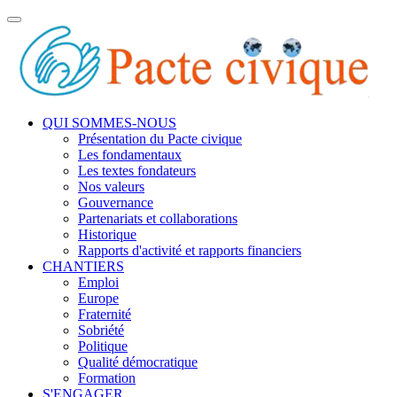
Toggle
navigation
QUI SOMMES-NOUS
Présentation du Pacte civique
Les fondamentaux
Les textes fondateurs
Nos valeurs
Gouvernance
Partenariats et collaborations
Historique
Rapports d'activité et rapports financiers
CHANTIERS
Emploi
Europe
Fraternité
Sobriété
Politique
Qualité démocratique
Formation
S'ENGAGER