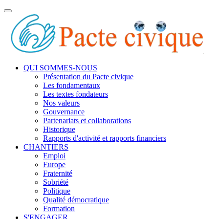
Toggle
navigation
QUI SOMMES-NOUS
Présentation du Pacte civique
Les fondamentaux
Les textes fondateurs
Nos valeurs
Gouvernance
Partenariats et collaborations
Historique
Rapports d'activité et rapports financiers
CHANTIERS
Emploi
Europe
Fraternité
Sobriété
Politique
Qualité démocratique
Formation
S'ENGAGER