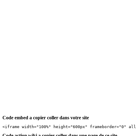
Code embed a copier coller dans votre site
<iframe width="100%" height="600px" frameborder="0" al
Code action wiki a copier coller dans une page de ce site