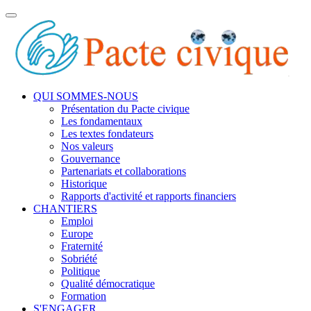
Toggle
navigation
QUI SOMMES-NOUS
Présentation du Pacte civique
Les fondamentaux
Les textes fondateurs
Nos valeurs
Gouvernance
Partenariats et collaborations
Historique
Rapports d'activité et rapports financiers
CHANTIERS
Emploi
Europe
Fraternité
Sobriété
Politique
Qualité démocratique
Formation
S'ENGAGER