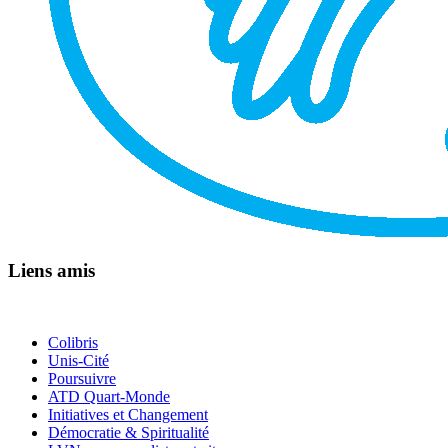
Liens amis
Colibris
Unis-Cité
Poursuivre
ATD Quart-Monde
Initiatives et Changement
Démocratie & Spiritualité