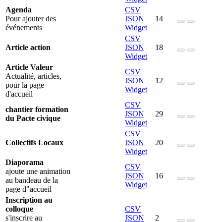
Agenda
CSV
Pour ajouter des
JSON
14
événements
Widget
CSV
Article action
JSON
18
Widget
Article Valeur
CSV
Actualité, articles,
JSON
12
pour la page
Widget
d'accueil
CSV
chantier formation
JSON
29
du Pacte civique
Widget
CSV
Collectifs Locaux
JSON
20
Widget
Diaporama
CSV
ajoute une animation
JSON
16
au bandeau de la
Widget
page d"accueil
Inscription au
colloque
CSV
s'inscrire au
JSON
2