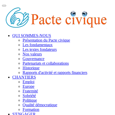
Toggle
navigation
QUI SOMMES-NOUS
Présentation du Pacte civique
Les fondamentaux
Les textes fondateurs
Nos valeurs
Gouvernance
Partenariats et collaborations
Historique
Rapports d'activité et rapports financiers
CHANTIERS
Emploi
Europe
Fraternité
Sobriété
Politique
Qualité démocratique
Formation
S'ENGAGER