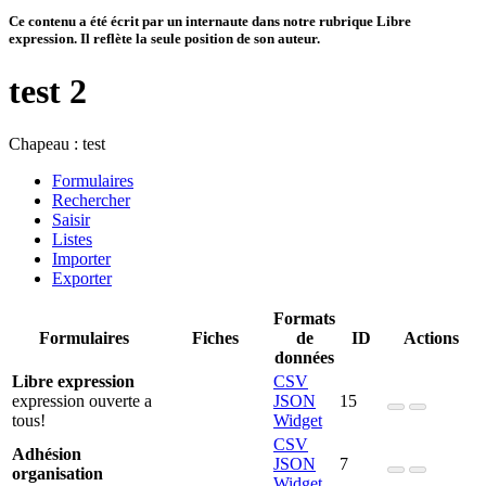
Ce contenu a été écrit par un internaute dans notre rubrique Libre
expression. Il reflète la seule position de son auteur.
test 2
Chapeau :
test
Formulaires
Rechercher
Saisir
Listes
Importer
Exporter
Formats
Formulaires
Fiches
de
ID
Actions
données
Libre expression
CSV
expression ouverte a
JSON
15
tous!
Widget
CSV
Adhésion
JSON
7
organisation
Widget