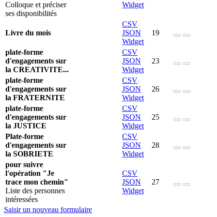
Colloque et préciser
Widget
ses disponibilités
CSV
Livre du mois
JSON
19
Widget
plate-forme
CSV
d'engagements sur
JSON
23
la CREATIVITE...
Widget
plate-forme
CSV
d'engagements sur
JSON
26
la FRATERNITE
Widget
plate-forme
CSV
d'engagements sur
JSON
25
la JUSTICE
Widget
Plate-forme
CSV
d'engagements sur
JSON
28
la SOBRIETE
Widget
pour suivre
l'opération "Je
CSV
trace mon chemin"
JSON
27
Liste des personnes
Widget
intéressées
Saisir un nouveau formulaire