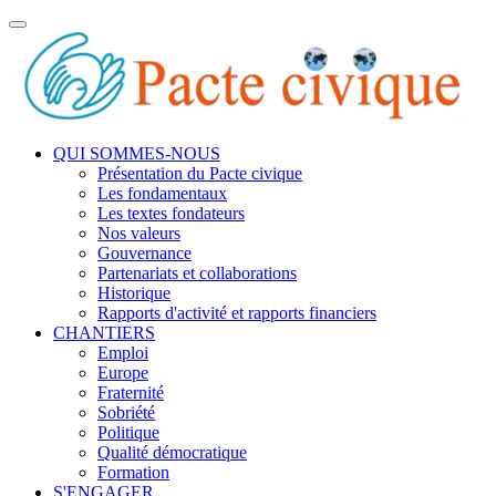
Toggle
navigation
QUI SOMMES-NOUS
Présentation du Pacte civique
Les fondamentaux
Les textes fondateurs
Nos valeurs
Gouvernance
Partenariats et collaborations
Historique
Rapports d'activité et rapports financiers
CHANTIERS
Emploi
Europe
Fraternité
Sobriété
Politique
Qualité démocratique
Formation
S'ENGAGER