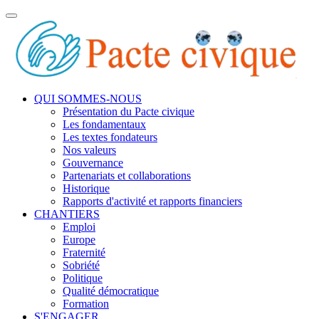
Toggle
navigation
QUI SOMMES-NOUS
Présentation du Pacte civique
Les fondamentaux
Les textes fondateurs
Nos valeurs
Gouvernance
Partenariats et collaborations
Historique
Rapports d'activité et rapports financiers
CHANTIERS
Emploi
Europe
Fraternité
Sobriété
Politique
Qualité démocratique
Formation
S'ENGAGER