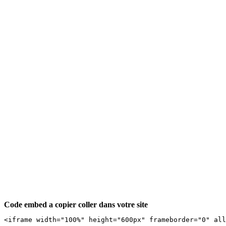
{{facettetext['checkboxListeEngagementscom']}}
{{facettetext['checkboxListeEngagementsDacteurscom']}}
{{facettetext['checkboxListeEngagementsCitoyensqualiteDemo
{{facettetext['checkboxListeEngagementsCitoyenscontreInegal
{{facettetext['checkboxListeEngagementsCitoyensvivreEnsem
{{facettetext['checkboxListeEngagementsCitoyensunionEurop
Code embed a copier coller dans votre site
<iframe width="100%" height="600px" frameborder="0" al