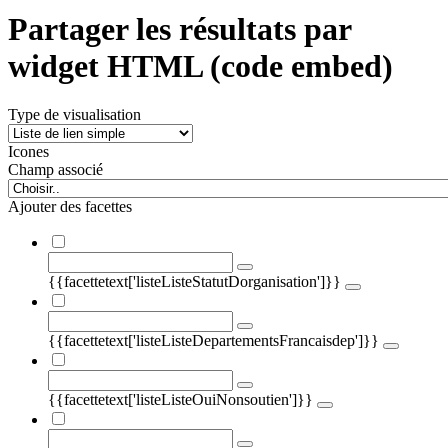
Partager les résultats par
widget HTML (code embed)
Type de visualisation
Icones
Champ associé
Ajouter des facettes
{{facettetext['listeListeStatutDorganisation']}}
{{facettetext['listeListeDepartementsFrancaisdep']}}
{{facettetext['listeListeOuiNonsoutien']}}