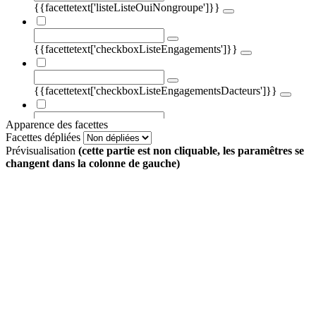
{{facettetext['listeListeOuiNongroupe']}}
{{facettetext['checkboxListeEngagements']}}
{{facettetext['checkboxListeEngagementsDacteurs']}}
Apparence des facettes
{{facettetext['checkboxListeEngagementsCitoyensqualiteDemo
Facettes dépliées
Prévisualisation
(cette partie est non cliquable, les paramêtres se
changent dans la colonne de gauche)
{{facettetext['checkboxListeEngagementsCitoyenscontreInegali
{{facettetext['checkboxListeEngagementsCitoyensvivreEnsemb
{{facettetext['checkboxListeEngagementsCitoyensunionEurop