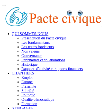
Toggle
navigation
QUI SOMMES-NOUS
Présentation du Pacte civique
Les fondamentaux
Les textes fondateurs
Nos valeurs
Gouvernance
Partenariats et collaborations
Historique
Rapports d'activité et rapports financiers
CHANTIERS
Emploi
Europe
Fraternité
Sobriété
Politique
Qualité démocratique
Formation
S'ENGAGER