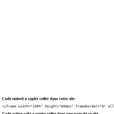
Code embed a copier coller dans votre site
<iframe width="100%" height="600px" frameborder="0" al
Code action wiki a copier coller dans une page de ce site