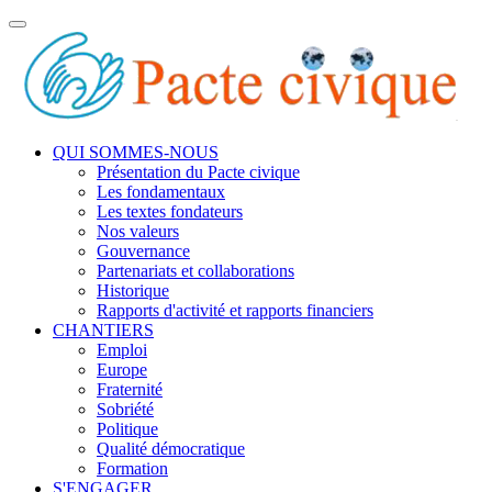
Toggle
navigation
QUI SOMMES-NOUS
Présentation du Pacte civique
Les fondamentaux
Les textes fondateurs
Nos valeurs
Gouvernance
Partenariats et collaborations
Historique
Rapports d'activité et rapports financiers
CHANTIERS
Emploi
Europe
Fraternité
Sobriété
Politique
Qualité démocratique
Formation
S'ENGAGER