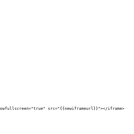
lowfullscreen="true" src="{{newiframeurl}}"></iframe>