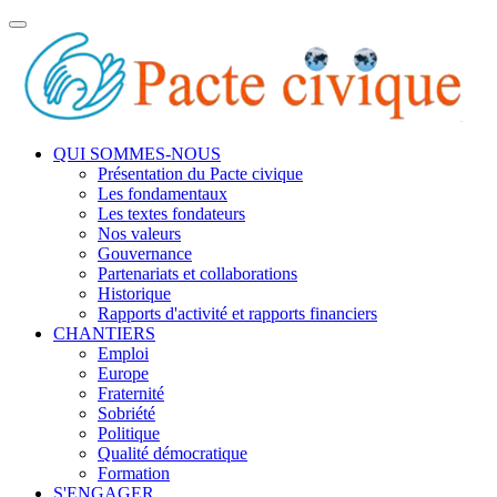
Toggle
navigation
QUI SOMMES-NOUS
Présentation du Pacte civique
Les fondamentaux
Les textes fondateurs
Nos valeurs
Gouvernance
Partenariats et collaborations
Historique
Rapports d'activité et rapports financiers
CHANTIERS
Emploi
Europe
Fraternité
Sobriété
Politique
Qualité démocratique
Formation
S'ENGAGER