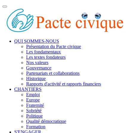
Toggle
navigation
QUI SOMMES-NOUS
Présentation du Pacte civique
Les fondamentaux
Les textes fondateurs
Nos valeurs
Gouvernance
Partenariats et collaborations
Historique
Rapports d'activité et rapports financiers
CHANTIERS
Emploi
Europe
Fraternité
Sobriété
Politique
Qualité démocratique
Formation
S'ENGAGER