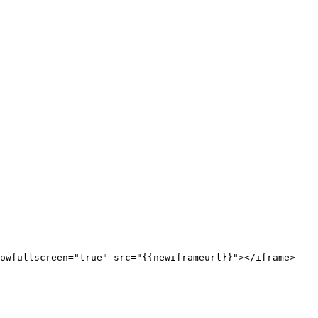
lowfullscreen="true" src="{{newiframeurl}}"></iframe>