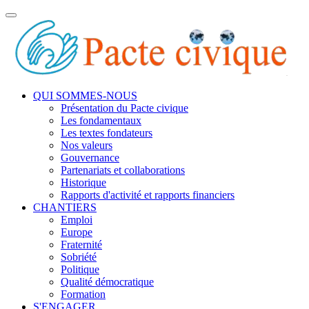
Toggle
navigation
QUI SOMMES-NOUS
Présentation du Pacte civique
Les fondamentaux
Les textes fondateurs
Nos valeurs
Gouvernance
Partenariats et collaborations
Historique
Rapports d'activité et rapports financiers
CHANTIERS
Emploi
Europe
Fraternité
Sobriété
Politique
Qualité démocratique
Formation
S'ENGAGER