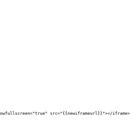
lowfullscreen="true" src="{{newiframeurl}}"></iframe>