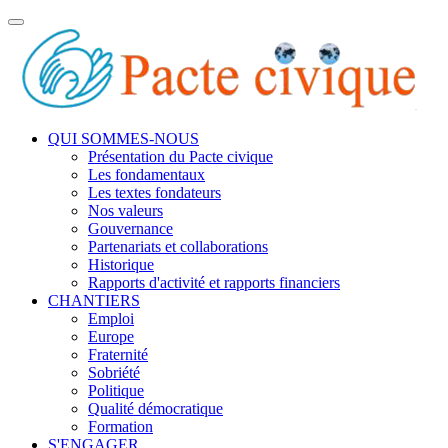
Toggle
navigation
QUI SOMMES-NOUS
Présentation du Pacte civique
Les fondamentaux
Les textes fondateurs
Nos valeurs
Gouvernance
Partenariats et collaborations
Historique
Rapports d'activité et rapports financiers
CHANTIERS
Emploi
Europe
Fraternité
Sobriété
Politique
Qualité démocratique
Formation
S'ENGAGER