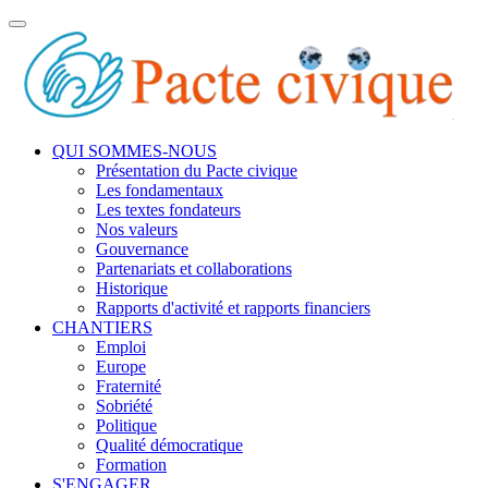
Toggle
navigation
QUI SOMMES-NOUS
Présentation du Pacte civique
Les fondamentaux
Les textes fondateurs
Nos valeurs
Gouvernance
Partenariats et collaborations
Historique
Rapports d'activité et rapports financiers
CHANTIERS
Emploi
Europe
Fraternité
Sobriété
Politique
Qualité démocratique
Formation
S'ENGAGER