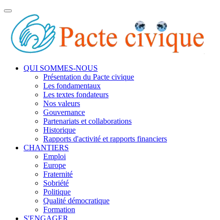
Toggle
navigation
QUI SOMMES-NOUS
Présentation du Pacte civique
Les fondamentaux
Les textes fondateurs
Nos valeurs
Gouvernance
Partenariats et collaborations
Historique
Rapports d'activité et rapports financiers
CHANTIERS
Emploi
Europe
Fraternité
Sobriété
Politique
Qualité démocratique
Formation
S'ENGAGER