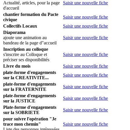
Actualité, articles, pour la page
Saisir une nouvelle fiche
d'accueil
chantier formation du Pacte
Saisir une nouvelle fiche
civique
Collectifs Locaux
Saisir une nouvelle fiche
Diaporama
ajoute une animation au
Saisir une nouvelle fiche
bandeau de la page d"accueil
Inscription au colloque
s'inscrire au Colloque et
Saisir une nouvelle fiche
préciser ses disponibilités
Livre du mois
Saisir une nouvelle fiche
plate-forme d'engagements
Saisir une nouvelle fiche
sur la CREATIVITE...
plate-forme d'engagements
Saisir une nouvelle fiche
sur la FRATERNITE
plate-forme d'engagements
Saisir une nouvelle fiche
sur la JUSTICE
Plate-forme d'engagements
Saisir une nouvelle fiche
sur la SOBRIETE
pour suivre l'opération "Je
trace mon chemin"
Saisir une nouvelle fiche
Liste des personnes intéressées