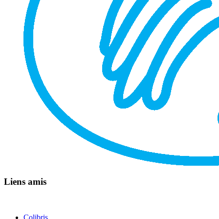
Liens amis
Colibris