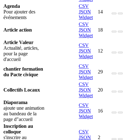
Agenda
CSV
Pour ajouter des
JSON
14
événements
Widget
CSV
Article action
JSON
18
Widget
Article Valeur
CSV
Actualité, articles,
JSON
12
pour la page
Widget
d'accueil
CSV
chantier formation
JSON
29
du Pacte civique
Widget
CSV
Collectifs Locaux
JSON
20
Widget
Diaporama
CSV
ajoute une animation
JSON
16
au bandeau de la
Widget
page d"accueil
Inscription au
colloque
CSV
s'inscrire au
JSON
2