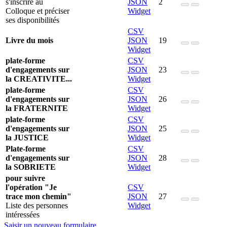
s'inscrire au
JSON
2
Colloque et préciser
Widget
ses disponibilités
CSV
Livre du mois
JSON
19
Widget
plate-forme
CSV
d'engagements sur
JSON
23
la CREATIVITE...
Widget
plate-forme
CSV
d'engagements sur
JSON
26
la FRATERNITE
Widget
plate-forme
CSV
d'engagements sur
JSON
25
la JUSTICE
Widget
Plate-forme
CSV
d'engagements sur
JSON
28
la SOBRIETE
Widget
pour suivre
l'opération "Je
CSV
trace mon chemin"
JSON
27
Liste des personnes
Widget
intéressées
Saisir un nouveau formulaire