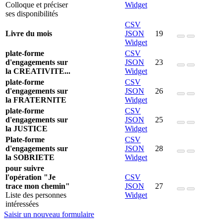
Colloque et préciser
Widget
ses disponibilités
CSV
Livre du mois
JSON
19
Widget
plate-forme
CSV
d'engagements sur
JSON
23
la CREATIVITE...
Widget
plate-forme
CSV
d'engagements sur
JSON
26
la FRATERNITE
Widget
plate-forme
CSV
d'engagements sur
JSON
25
la JUSTICE
Widget
Plate-forme
CSV
d'engagements sur
JSON
28
la SOBRIETE
Widget
pour suivre
l'opération "Je
CSV
trace mon chemin"
JSON
27
Liste des personnes
Widget
intéressées
Saisir un nouveau formulaire