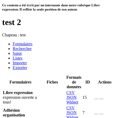
Ce contenu a été écrit par un internaute dans notre rubrique Libre
expression. Il reflète la seule position de son auteur.
test 2
Chapeau :
test
Formulaires
Rechercher
Saisir
Listes
Importer
Exporter
Formats
Formulaires
Fiches
de
ID
Actions
données
Libre expression
CSV
expression ouverte a
JSON
15
tous!
Widget
CSV
Adhésion
JSON
7
organisation
Widget