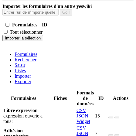
Importer les formulaires d'un autre yeswiki
Go !
Formulaires
ID
Tout sélectionner
Importer la sélection
Formulaires
Rechercher
Saisir
Listes
Importer
Exporter
Formats
Formulaires
Fiches
de
ID
Actions
données
Libre expression
CSV
expression ouverte a
JSON
15
tous!
Widget
CSV
Adhésion
JSON
7