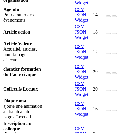
organisation
Widget
Agenda
CSV
Pour ajouter des
JSON
14
événements
Widget
CSV
Article action
JSON
18
Widget
Article Valeur
CSV
Actualité, articles,
JSON
12
pour la page
Widget
d'accueil
CSV
chantier formation
JSON
29
du Pacte civique
Widget
CSV
Collectifs Locaux
JSON
20
Widget
Diaporama
CSV
ajoute une animation
JSON
16
au bandeau de la
Widget
page d"accueil
Inscription au
colloque
CSV