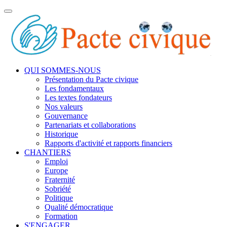
Toggle
navigation
QUI SOMMES-NOUS
Présentation du Pacte civique
Les fondamentaux
Les textes fondateurs
Nos valeurs
Gouvernance
Partenariats et collaborations
Historique
Rapports d'activité et rapports financiers
CHANTIERS
Emploi
Europe
Fraternité
Sobriété
Politique
Qualité démocratique
Formation
S'ENGAGER