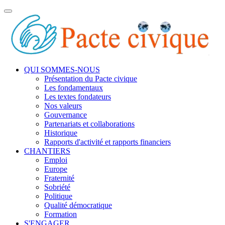
Toggle
navigation
QUI SOMMES-NOUS
Présentation du Pacte civique
Les fondamentaux
Les textes fondateurs
Nos valeurs
Gouvernance
Partenariats et collaborations
Historique
Rapports d'activité et rapports financiers
CHANTIERS
Emploi
Europe
Fraternité
Sobriété
Politique
Qualité démocratique
Formation
S'ENGAGER