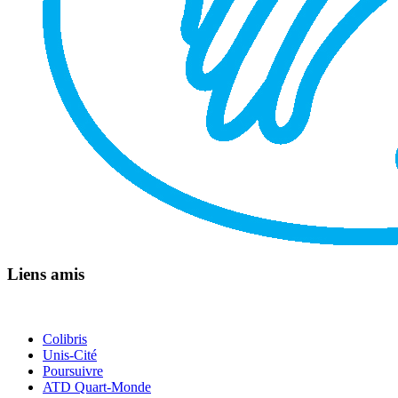
Liens amis
Colibris
Unis-Cité
Poursuivre
ATD Quart-Monde