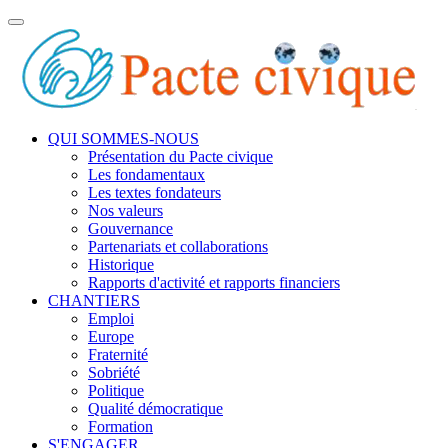
Toggle
navigation
QUI SOMMES-NOUS
Présentation du Pacte civique
Les fondamentaux
Les textes fondateurs
Nos valeurs
Gouvernance
Partenariats et collaborations
Historique
Rapports d'activité et rapports financiers
CHANTIERS
Emploi
Europe
Fraternité
Sobriété
Politique
Qualité démocratique
Formation
S'ENGAGER