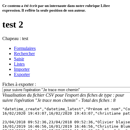
Ce contenu a été écrit par un internaute dans notre rubrique Libre
expression. Il reflète la seule position de son auteur.
test 2
Chapeau :
test
Formulaires
Rechercher
Saisir
Listes
Importer
Exporter
Fiches à exporter :
Visualisation du fichier CSV pour l'export des fiches de type : pour
suivre l'opération "Je trace mon chemin" - Total des fiches : 8
"datetime_create","datetime_latest","Prénom et nom","Co
16/02/2020 19:43:07,16/02/2020 19:43:07,"christiane pat
23/04/2018 09:52:36,23/04/2018 09:52:36,"Olivier blaise
16/01/2019 16:46:56,16/01/2019 16:46:56,"Christine Blum