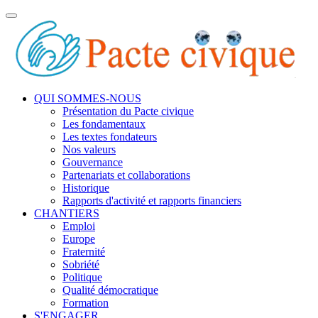
Toggle
navigation
QUI SOMMES-NOUS
Présentation du Pacte civique
Les fondamentaux
Les textes fondateurs
Nos valeurs
Gouvernance
Partenariats et collaborations
Historique
Rapports d'activité et rapports financiers
CHANTIERS
Emploi
Europe
Fraternité
Sobriété
Politique
Qualité démocratique
Formation
S'ENGAGER