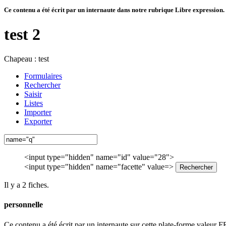
Ce contenu a été écrit par un internaute dans notre rubrique Libre expression. Il
test 2
Chapeau :
test
Formulaires
Rechercher
Saisir
Listes
Importer
Exporter
<input type="hidden" name="id" value="28">
<input type="hidden" name="facette" value=>
Il y a 2 fiches.
personnelle
Ce contenu a été écrit par un internaute sur cette plate-forme vale