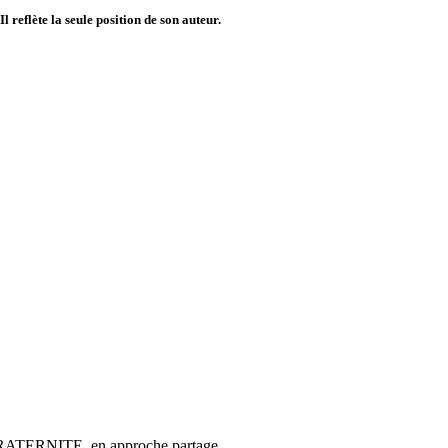
 reflète la seule position de son auteur.
ur FRATERNITE, en approche partage.