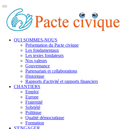
Toggle
navigation
QUI SOMMES-NOUS
Présentation du Pacte civique
Les fondamentaux
Les textes fondateurs
Nos valeurs
Gouvernance
Partenariats et collaborations
Historique
Rapports d'activité et rapports financiers
CHANTIERS
Emploi
Europe
Fraternité
Sobriété
Politique
Qualité démocratique
Formation
S'ENGAGER