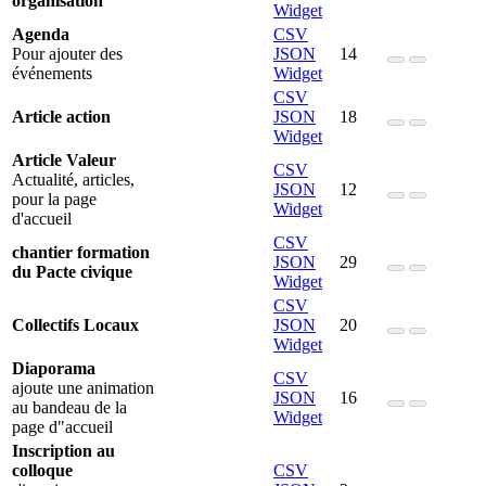
organisation
Widget
Agenda
CSV
Pour ajouter des
JSON
14
événements
Widget
CSV
Article action
JSON
18
Widget
Article Valeur
CSV
Actualité, articles,
JSON
12
pour la page
Widget
d'accueil
CSV
chantier formation
JSON
29
du Pacte civique
Widget
CSV
Collectifs Locaux
JSON
20
Widget
Diaporama
CSV
ajoute une animation
JSON
16
au bandeau de la
Widget
page d"accueil
Inscription au
colloque
CSV