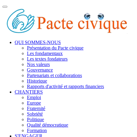
Toggle
navigation
QUI SOMMES-NOUS
Présentation du Pacte civique
Les fondamentaux
Les textes fondateurs
Nos valeurs
Gouvernance
Partenariats et collaborations
Historique
Rapports d'activité et rapports financiers
CHANTIERS
Emploi
Europe
Fraternité
Sobriété
Politique
Qualité démocratique
Formation
S'ENGAGER