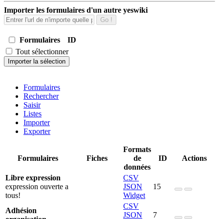
Importer les formulaires d'un autre yeswiki
Go !
Formulaires
ID
Tout sélectionner
Importer la sélection
Formulaires
Rechercher
Saisir
Listes
Importer
Exporter
Formats
Formulaires
Fiches
de
ID
Actions
données
Libre expression
CSV
expression ouverte a
JSON
15
tous!
Widget
CSV
Adhésion
JSON
7