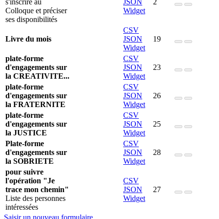
s'inscrire au
JSON
2
Colloque et préciser
Widget
ses disponibilités
CSV
Livre du mois
JSON
19
Widget
plate-forme
CSV
d'engagements sur
JSON
23
la CREATIVITE...
Widget
plate-forme
CSV
d'engagements sur
JSON
26
la FRATERNITE
Widget
plate-forme
CSV
d'engagements sur
JSON
25
la JUSTICE
Widget
Plate-forme
CSV
d'engagements sur
JSON
28
la SOBRIETE
Widget
pour suivre
l'opération "Je
CSV
trace mon chemin"
JSON
27
Liste des personnes
Widget
intéressées
Saisir un nouveau formulaire