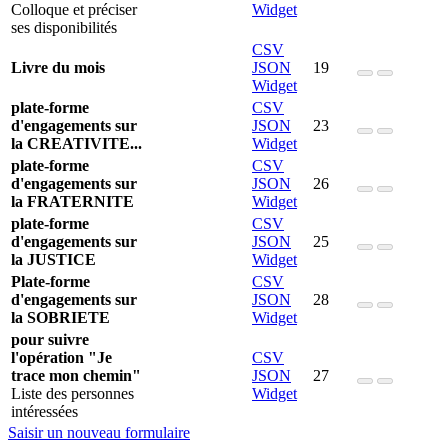
Colloque et préciser
Widget
ses disponibilités
CSV
Livre du mois
JSON
19
Widget
plate-forme
CSV
d'engagements sur
JSON
23
la CREATIVITE...
Widget
plate-forme
CSV
d'engagements sur
JSON
26
la FRATERNITE
Widget
plate-forme
CSV
d'engagements sur
JSON
25
la JUSTICE
Widget
Plate-forme
CSV
d'engagements sur
JSON
28
la SOBRIETE
Widget
pour suivre
l'opération "Je
CSV
trace mon chemin"
JSON
27
Liste des personnes
Widget
intéressées
Saisir un nouveau formulaire