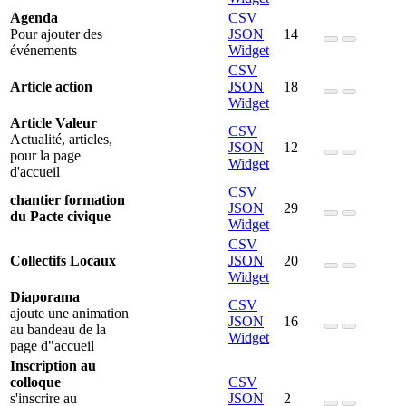
Agenda
CSV
Pour ajouter des
JSON
14
événements
Widget
CSV
Article action
JSON
18
Widget
Article Valeur
CSV
Actualité, articles,
JSON
12
pour la page
Widget
d'accueil
CSV
chantier formation
JSON
29
du Pacte civique
Widget
CSV
Collectifs Locaux
JSON
20
Widget
Diaporama
CSV
ajoute une animation
JSON
16
au bandeau de la
Widget
page d"accueil
Inscription au
colloque
CSV
s'inscrire au
JSON
2