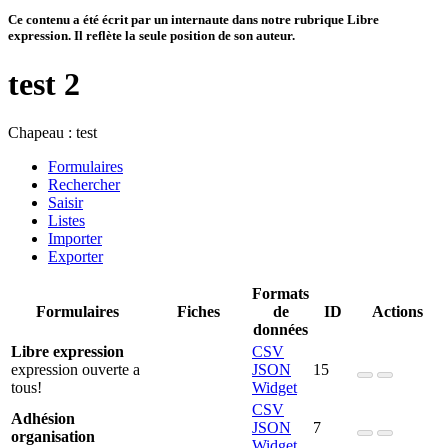
Ce contenu a été écrit par un internaute dans notre rubrique Libre
expression. Il reflète la seule position de son auteur.
test 2
Chapeau :
test
Formulaires
Rechercher
Saisir
Listes
Importer
Exporter
Formats
Formulaires
Fiches
de
ID
Actions
données
Libre expression
CSV
expression ouverte a
JSON
15
tous!
Widget
CSV
Adhésion
JSON
7
organisation
Widget