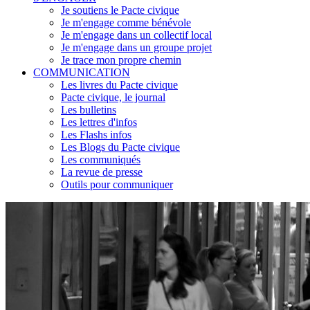
Je soutiens le Pacte civique
Je m'engage comme bénévole
Je m'engage dans un collectif local
Je m'engage dans un groupe projet
Je trace mon propre chemin
COMMUNICATION
Les livres du Pacte civique
Pacte civique, le journal
Les bulletins
Les lettres d'infos
Les Flashs infos
Les Blogs du Pacte civique
Les communiqués
La revue de presse
Outils pour communiquer