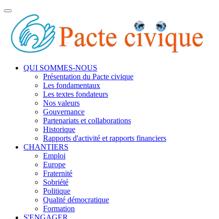
Toggle
navigation
QUI SOMMES-NOUS
Présentation du Pacte civique
Les fondamentaux
Les textes fondateurs
Nos valeurs
Gouvernance
Partenariats et collaborations
Historique
Rapports d'activité et rapports financiers
CHANTIERS
Emploi
Europe
Fraternité
Sobriété
Politique
Qualité démocratique
Formation
S'ENGAGER