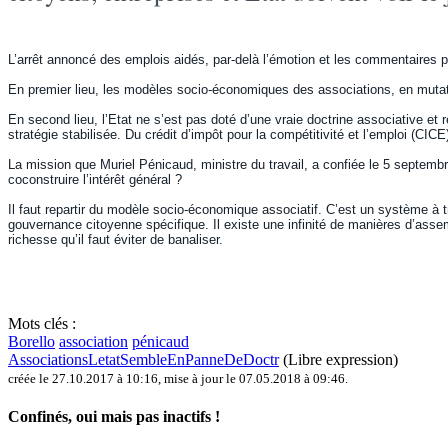
L’arrêt annoncé des emplois aidés, par-delà l’émotion et les commentaires po
En premier lieu, les modèles socio-économiques des associations, en mutatio
En second lieu, l’Etat ne s’est pas doté d’une vraie doctrine associative et r
stratégie ­stabilisée. Du crédit d’impôt pour la compétitivité et l’emploi (CI
La mission que Muriel Pénicaud, ministre du travail, a confiée le 5 septembr
coconstruire l’intérêt général ?
Il faut repartir du modèle socio-économique associatif. C’est un système à tr
gouvernance citoyenne ­spécifique. Il existe une infinité de manières d’ass
richesse qu’il faut éviter de banaliser.
Mots clés :
Borello
association
pénicaud
AssociationsLetatSembleEnPanneDeDoctr
(Libre expression)
créée le 27.10.2017 à 10:16
,
mise à jour le 07.05.2018 à 09:46
.
Confinés, oui mais pas inactifs !