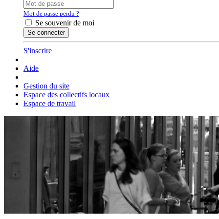
Mot de passe perdu ?
Se souvenir de moi
S'inscrire
Aide
Gestion du site
Espace des collectifs locaux
Espace de travail