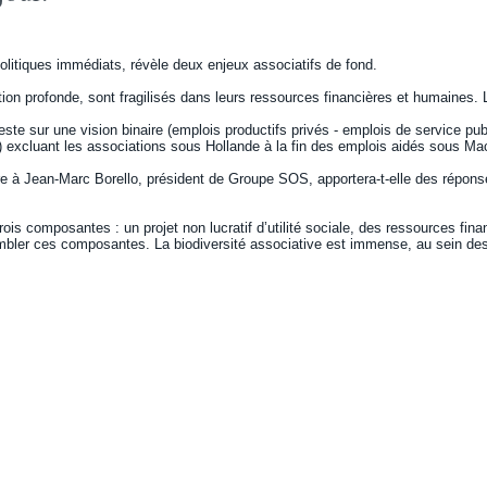
litiques immédiats, révèle deux enjeux ­associatifs de fond.
n profonde, sont fragilisés dans leurs ressources financières et humaines. L’
este sur une vision binaire (emplois productifs privés - emplois de service publi
CE) excluant les associations sous Hollande à la fin des emplois aidés sous ­Ma
e à Jean-Marc Borello, président de Groupe SOS, apportera-t-elle des réponses e
ois composantes : un projet non ­lucratif d’utilité ­sociale, des ressources f
embler ces composantes. La biodiversité ­associative est immense, au sein des