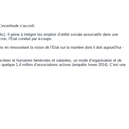
incertitude s’accroît.
c). Il peine à intégrer les emplois d’utilité sociale associatifs dans une
cron, l’Etat conduit par à-coups.
n renouvelant la vision de l’Etat sur la manière dont il doit aujourd’hui ­
inancières et humaines bénévoles et salariées, un mode d’organisation et de
 quelque 1,4 million d’associations ­actives (enquête Insee 2014). C’est une