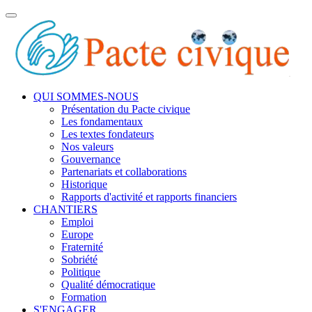
Toggle
navigation
QUI SOMMES-NOUS
Présentation du Pacte civique
Les fondamentaux
Les textes fondateurs
Nos valeurs
Gouvernance
Partenariats et collaborations
Historique
Rapports d'activité et rapports financiers
CHANTIERS
Emploi
Europe
Fraternité
Sobriété
Politique
Qualité démocratique
Formation
S'ENGAGER