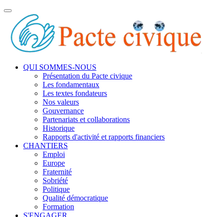
Toggle
navigation
QUI SOMMES-NOUS
Présentation du Pacte civique
Les fondamentaux
Les textes fondateurs
Nos valeurs
Gouvernance
Partenariats et collaborations
Historique
Rapports d'activité et rapports financiers
CHANTIERS
Emploi
Europe
Fraternité
Sobriété
Politique
Qualité démocratique
Formation
S'ENGAGER