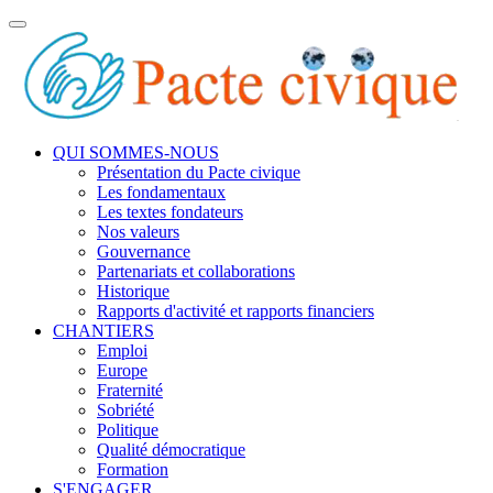
Toggle
navigation
QUI SOMMES-NOUS
Présentation du Pacte civique
Les fondamentaux
Les textes fondateurs
Nos valeurs
Gouvernance
Partenariats et collaborations
Historique
Rapports d'activité et rapports financiers
CHANTIERS
Emploi
Europe
Fraternité
Sobriété
Politique
Qualité démocratique
Formation
S'ENGAGER