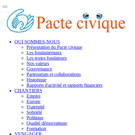
Toggle
navigation
QUI SOMMES-NOUS
Présentation du Pacte civique
Les fondamentaux
Les textes fondateurs
Nos valeurs
Gouvernance
Partenariats et collaborations
Historique
Rapports d'activité et rapports financiers
CHANTIERS
Emploi
Europe
Fraternité
Sobriété
Politique
Qualité démocratique
Formation
S'ENGAGER