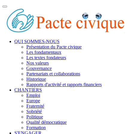
Toggle
navigation
QUI SOMMES-NOUS
Présentation du Pacte civique
Les fondamentaux
Les textes fondateurs
Nos valeurs
Gouvernance
Partenariats et collaborations
Historique
Rapports d'activité et rapports financiers
CHANTIERS
Emploi
Europe
Fraternité
Sobriété
Politique
Qualité démocratique
Formation
S'ENGAGER