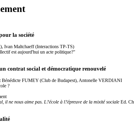
ncement
our la société
, Ivan Maltchaeff (Interactions TP-TS)
lectif est aujourd'hui un acte politique?"
un contrat social et démocratique renouvelé
 Bénédicte FUMEY (Club de Budapest), Antonelle VERDIANI
cole ?
ment
al, il ne nous aime pas. L?école à l?épreuve de la mixité sociale
Ed. Chr
alité