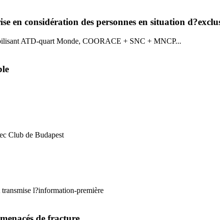
ise en considération des personnes en situation d?exclu
d, mobilisant ATD-quart Monde, COORACE + SNC + MNCP...
ble
avec Club de Budapest
transmise l?information-première
 menacés de fracture