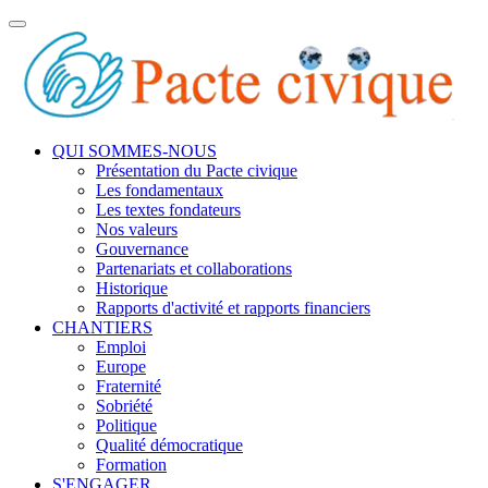
Toggle
navigation
QUI SOMMES-NOUS
Présentation du Pacte civique
Les fondamentaux
Les textes fondateurs
Nos valeurs
Gouvernance
Partenariats et collaborations
Historique
Rapports d'activité et rapports financiers
CHANTIERS
Emploi
Europe
Fraternité
Sobriété
Politique
Qualité démocratique
Formation
S'ENGAGER