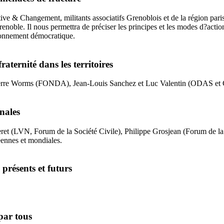
ive & Changement, militants associatifs Grenoblois et de la région paris
enoble. Il nous permettra de préciser les principes et les modes d?action
tionnement démocratique.
fraternité dans les territoires
ierre Worms (FONDA), Jean-Louis Sanchez et Luc Valentin (ODAS et Col
onales
t (LVN, Forum de la Société Civile), Philippe Grosjean (Forum de la 
éennes et mondiales.
 présents et futurs
par tous