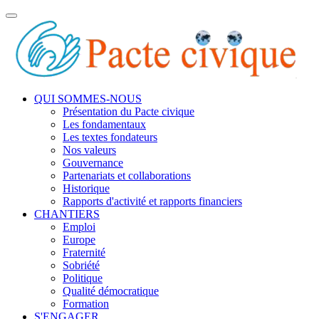
Toggle
navigation
QUI SOMMES-NOUS
Présentation du Pacte civique
Les fondamentaux
Les textes fondateurs
Nos valeurs
Gouvernance
Partenariats et collaborations
Historique
Rapports d'activité et rapports financiers
CHANTIERS
Emploi
Europe
Fraternité
Sobriété
Politique
Qualité démocratique
Formation
S'ENGAGER