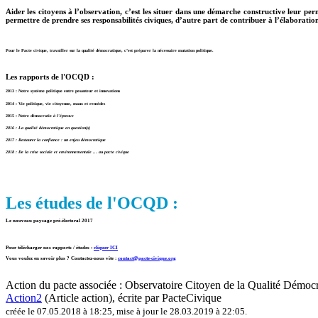
Aider les citoyens à l’observation, c’est les situer dans une démarche constructive leur p
permettre de prendre ses responsabilités civiques, d’autre part de contribuer à l’élaboration
Pour le Pacte civique, travailler sur la qualité démocratique, c’est préparer la nécessaire mutation politique.
Les rapports de l'OCQD :
2013 : Notre système politique entre pesanteur et innovations
2014 : Vie politique, vie citoyenne, maux et remèdes
2015 : Notre démocratie
à l'épreuve
2016 : La qualité démocratique en question(s)
2017 : Restaurer la confiance : un enjeu démocratique
2018 : De la crise sociale et environnementale ... au pacte civique
Les études de l'OCQD :
Le nouveau paysage pré-électoral 2017
Pour télécharger nos rapports / études :
cliquer ICI
Vous voulez en savoir plus ? Contactez-nous vite :
contact@pacte-civique.org
Action du pacte associée :
Observatoire Citoyen de la Qualité Démoc
Action2
(Article action)
, écrite par PacteCivique
créée le 07.05.2018 à 18:25
,
mise à jour le 28.03.2019 à 22:05
.