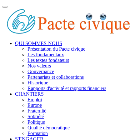
Toggle
navigation
QUI SOMMES-NOUS
Présentation du Pacte civique
Les fondamentaux
Les textes fondateurs
Nos valeurs
Gouvernance
Partenariats et collaborations
Historique
Rapports d'activité et rapports financiers
CHANTIERS
Emploi
Europe
Fraternité
Sobriété
Politique
Qualité démocratique
Formation
S'ENGAGER