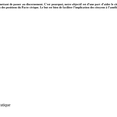
ermettant de passer au discernement.
C'est pourquoi, notre objectif est d’une part d’aider le ci
 des positions du Pacte civique. Le but est bien
de faciliter l’implication des citoyens à l’am
ratique