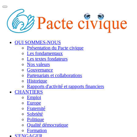
Toggle
navigation
QUI SOMMES-NOUS
Présentation du Pacte civique
Les fondamentaux
Les textes fondateurs
Nos valeurs
Gouvernance
Partenariats et collaborations
Historique
Rapports d'activité et rapports financiers
CHANTIERS
Emploi
Europe
Fraternité
Sobriété
Politique
Qualité démocratique
Formation
S'ENGAGER