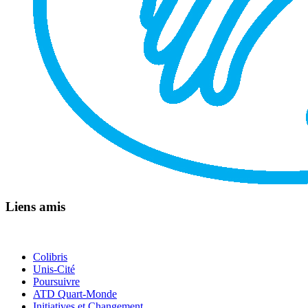
Liens amis
Colibris
Unis-Cité
Poursuivre
ATD Quart-Monde
Initiatives et Changement