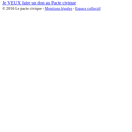
Je VEUX faire un don au Pacte civique
© 2016 Le pacte civique -
Mentions légales
-
Espace collectif