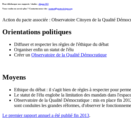
Pour télécharger nos rapports / études :
cliquer ICI
Vous voulez en savoir plus ? Contactez-nous vite :
contact@pacte-civique.org
Action du pacte associée :
Observatoire Citoyen de la Qualité Démoc
Orientations politiques
Diffuser et respecter les règles de l'éthique du débat
Organiser enfin un statut de l'élu
Créer un
Observatoire de la Qualité Démocratique
Moyens
Ethique du débat : il s'agit bien de règles à respecter pour perm
Le statut de l'élu englobe la limitation des mandats dans l'espace
Observatoire de la Qualité Démocratique : mis en place fin 2012, 
sont conduites les grandes réformes, d'observer le fonctionnemen
Le premier rapport annuel a été publié fin 2013
.