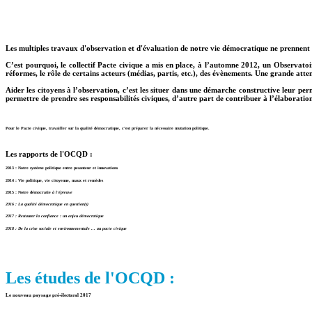
Les multiples travaux d'observation et d'évaluation de notre vie démocratique ne prennent 
C’est pourquoi, le collectif Pacte civique a mis en place, à l’automne 2012, un Observato
réformes, le rôle de certains acteurs (médias, partis, etc.), des évènements. Une grande at
Aider les citoyens à l’observation, c’est les situer dans une démarche constructive leur p
permettre de prendre ses responsabilités civiques, d’autre part de contribuer à l’élaboration
Pour le Pacte civique, travailler sur la qualité démocratique, c’est préparer la nécessaire mutation politique.
Les rapports de l'OCQD :
2013 : Notre système politique entre pesanteur et innovations
2014 : Vie politique, vie citoyenne, maux et remèdes
2015 : Notre démocratie
à l'épreuve
2016 : La qualité démocratique en question(s)
2017 : Restaurer la confiance : un enjeu démocratique
2018 : De la crise sociale et environnementale ... au pacte civique
Les études de l'OCQD :
Le nouveau paysage pré-électoral 2017