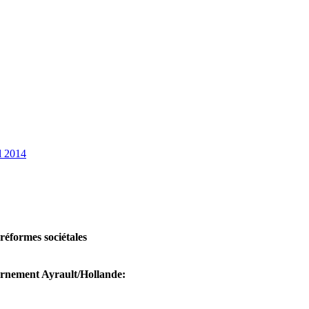
l 2014
 réformes sociétales
vernement Ayrault/Hollande: