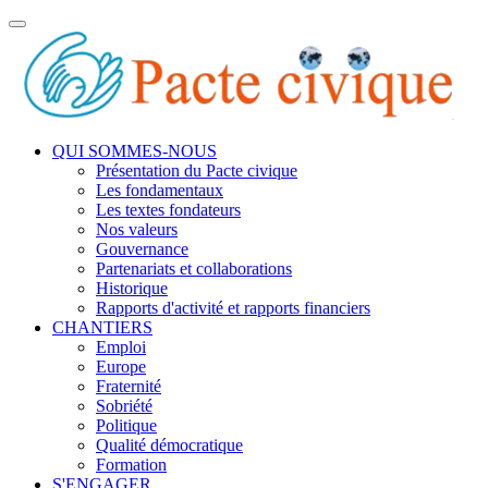
Toggle
navigation
QUI SOMMES-NOUS
Présentation du Pacte civique
Les fondamentaux
Les textes fondateurs
Nos valeurs
Gouvernance
Partenariats et collaborations
Historique
Rapports d'activité et rapports financiers
CHANTIERS
Emploi
Europe
Fraternité
Sobriété
Politique
Qualité démocratique
Formation
S'ENGAGER