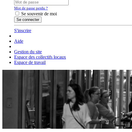
Mot de passe perdu ?
Se souvenir de moi
S'inscrire
Aide
Gestion du site
Espace des collectifs locaux
Espace de travail