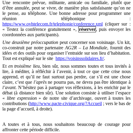
Une rencontre prévue, militante, amicale ou familiale, plutôt que
d’être annulée, peut se vivre, de manière plus satisfaisante qu’on ne
le pense, au téléphone. Une bonne adresse pour programmer une
réunion téléphonique :
https://www.ovhtelecom.fr/telephonie/conference.xml
(cliquer sur :
« Testez la conférence gratuitement »,
réserver
, puis envoyer les
coordonnées aux participants).
Une deuxième préoccupation
peut concerner son voisinage. Un kit,
co-construit par notre partenaire
AG2R – La Mondiale
, fournit des
idées et des outils pour organiser l’entraide sur son lieu d’habitation.
Tout est expliqué sur le site
https://voisinssolidaires.fr/
.
Et
en troisième lieu
, bien sûr, nous sommes toutes et tous invités à
lire, à méditer, à réfléchir à l’avenir, à tout ce que cette crise nous
apprend, et qu’il ne faut surtout pas perdre, car s’il est une chose
claire, c’est que
l’après
ne pourra pas, ne devra pas être identique à
l’avant
. N’hésitez pas à partager vos réflexions, à les enrichir par le
débat (à distance bien sûr). Une solution consiste à utiliser l’espace
«
libre expression
» de notre site d’archivage, ouvert à toutes les
contributions (
http://www.pacte-civique.org/?Accueil
; vers le bas de
la page d’accueil, à droite).
A toutes et à tous, nous souhaitons beaucoup de courage pour
affronter cette période difficile.