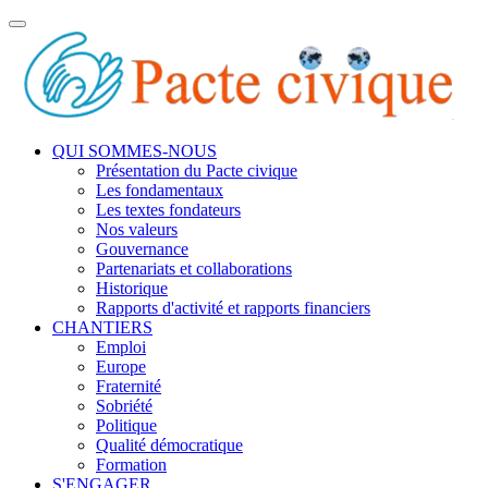
Toggle
navigation
QUI SOMMES-NOUS
Présentation du Pacte civique
Les fondamentaux
Les textes fondateurs
Nos valeurs
Gouvernance
Partenariats et collaborations
Historique
Rapports d'activité et rapports financiers
CHANTIERS
Emploi
Europe
Fraternité
Sobriété
Politique
Qualité démocratique
Formation
S'ENGAGER