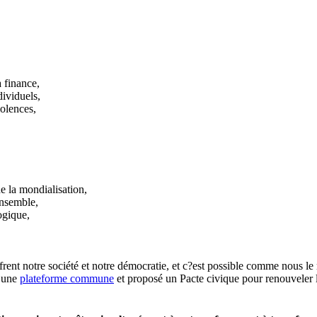
a finance,
dividuels,
iolences,
e la mondialisation,
ensemble,
ogique,
ffrent notre société et notre démocratie, et c?est possible comme nous le 
é une
plateforme commune
et proposé un Pacte civique pour renouveler l