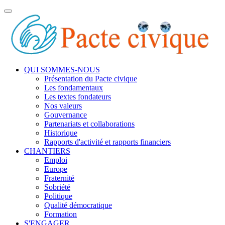
Toggle
navigation
QUI SOMMES-NOUS
Présentation du Pacte civique
Les fondamentaux
Les textes fondateurs
Nos valeurs
Gouvernance
Partenariats et collaborations
Historique
Rapports d'activité et rapports financiers
CHANTIERS
Emploi
Europe
Fraternité
Sobriété
Politique
Qualité démocratique
Formation
S'ENGAGER