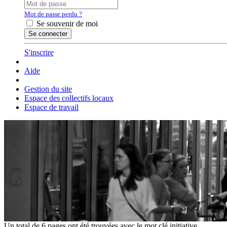
Mot de passe perdu ?
Se souvenir de moi
S'inscrire
Aide
Gestion du site
Espace des collectifs locaux
Espace de travail
Un total de 6 pages ont été trouvées avec le mot clé
initiative
.