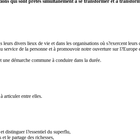
tions qui sont prêtes simultanément à se transformer et à transform
 leurs divers lieux de vie et dans les organisations où s?exercent leurs d
 au service de la personne et à promouvoir notre ouverture sur l?Europe 
et une démarche commune à conduire dans la durée.
articuler entre elles.
t distinguer l?essentiel du superflu,
et le partage des richesses,