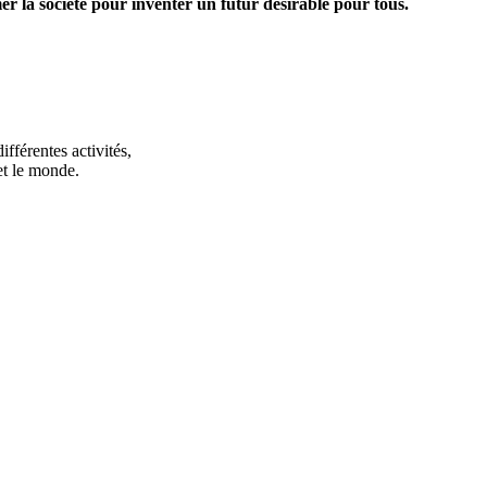
er la société pour inventer un futur désirable pour tous.
ifférentes activités,
et le monde.