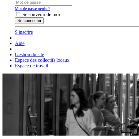
Mot de passe perdu ?
Se souvenir de moi
S'inscrire
Aide
Gestion du site
Espace des collectifs locaux
Espace de travail