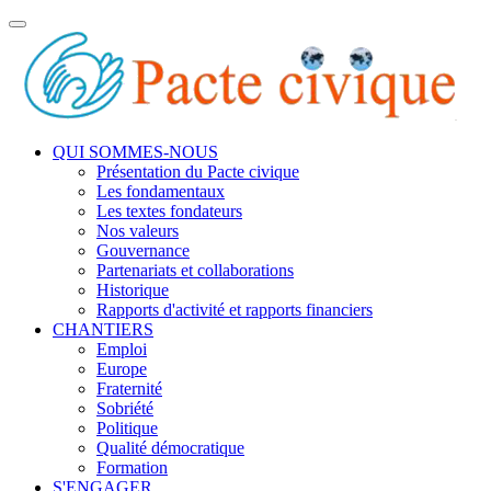
Toggle
navigation
QUI SOMMES-NOUS
Présentation du Pacte civique
Les fondamentaux
Les textes fondateurs
Nos valeurs
Gouvernance
Partenariats et collaborations
Historique
Rapports d'activité et rapports financiers
CHANTIERS
Emploi
Europe
Fraternité
Sobriété
Politique
Qualité démocratique
Formation
S'ENGAGER