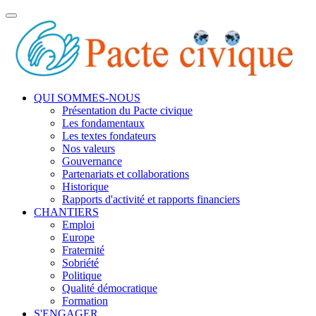
Toggle
navigation
QUI SOMMES-NOUS
Présentation du Pacte civique
Les fondamentaux
Les textes fondateurs
Nos valeurs
Gouvernance
Partenariats et collaborations
Historique
Rapports d'activité et rapports financiers
CHANTIERS
Emploi
Europe
Fraternité
Sobriété
Politique
Qualité démocratique
Formation
S'ENGAGER