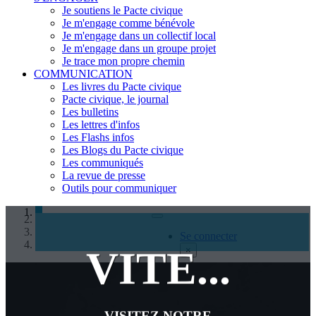
Je soutiens le Pacte civique
Je m'engage comme bénévole
Je m'engage dans un collectif local
Je m'engage dans un groupe projet
Je trace mon propre chemin
COMMUNICATION
Les livres du Pacte civique
Pacte civique, le journal
Les bulletins
Les lettres d'infos
Les Flashs infos
Les Blogs du Pacte civique
Les communiqués
La revue de presse
Outils pour communiquer
Rechercher
Se connecter
VITE...
×
Se connecter
VISITEZ NOTRE