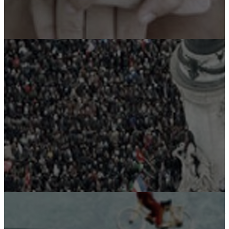
LE PACTE CIVIQUE
Un projet pour tous !
Reconstruire une société créative,
sobre, juste et fraternelle !
POUR VOUS ABONNER, c'est ici
La montée du chômage, de l'exclusion, de la violence et la
dégradation de notre démocratie nous inquiètent comme nous
indignent l'accroissement des inégalités, le règne incontrôlé de la
finance et la destruction de la planète.
Nous ne voulons pas en être les spectateurs indignés mais
impuissants. Nous entendons donc agir ensemble, citoyens et
militants de la société civile, individus et organisations pour changer
notre société.