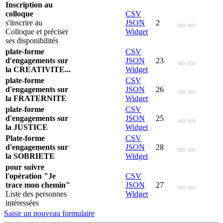
Inscription au
colloque
CSV
s'inscrire au
JSON
2
Colloque et préciser
Widget
ses disponibilités
plate-forme
CSV
d'engagements sur
JSON
23
la CREATIVITE...
Widget
plate-forme
CSV
d'engagements sur
JSON
26
la FRATERNITE
Widget
plate-forme
CSV
d'engagements sur
JSON
25
la JUSTICE
Widget
Plate-forme
CSV
d'engagements sur
JSON
28
la SOBRIETE
Widget
pour suivre
l'opération "Je
CSV
trace mon chemin"
JSON
27
Liste des personnes
Widget
intéressées
Saisir un nouveau formulaire