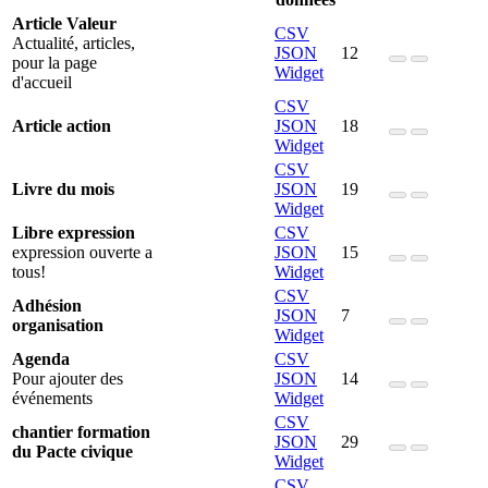
Article Valeur
CSV
Actualité, articles,
JSON
12
pour la page
Widget
d'accueil
CSV
Article action
JSON
18
Widget
CSV
Livre du mois
JSON
19
Widget
Libre expression
CSV
expression ouverte a
JSON
15
tous!
Widget
CSV
Adhésion
JSON
7
organisation
Widget
Agenda
CSV
Pour ajouter des
JSON
14
événements
Widget
CSV
chantier formation
JSON
29
du Pacte civique
Widget
CSV