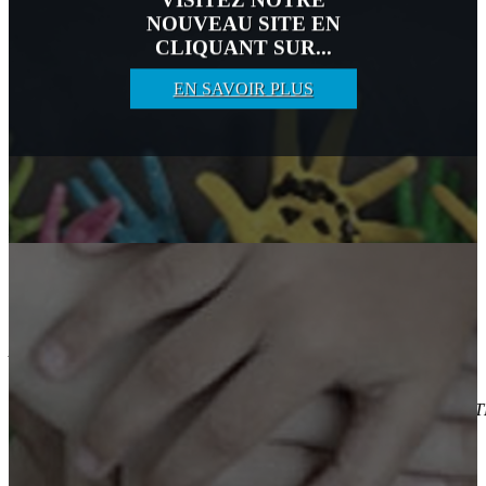
NOUVEAU SITE EN
Mot de passe perdu ?
CLIQUANT SUR...
Se souvenir de moi
EN SAVOIR PLUS
S'inscrire
Aide
Gestion du site
Espace des collectifs locaux
Le Pacte Civique, c'est une
Espace de travail
volonté et une démarche
communes.
AUDACIEUX !
CREATIFS !
FRAT
!
VENEZ REJOINDRE