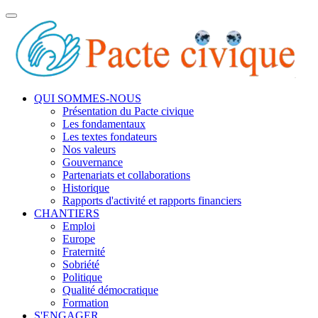
Toggle
navigation
QUI SOMMES-NOUS
Présentation du Pacte civique
Les fondamentaux
Les textes fondateurs
Nos valeurs
Gouvernance
Partenariats et collaborations
Historique
Rapports d'activité et rapports financiers
CHANTIERS
Emploi
Europe
Fraternité
Sobriété
Politique
Qualité démocratique
Formation
S'ENGAGER