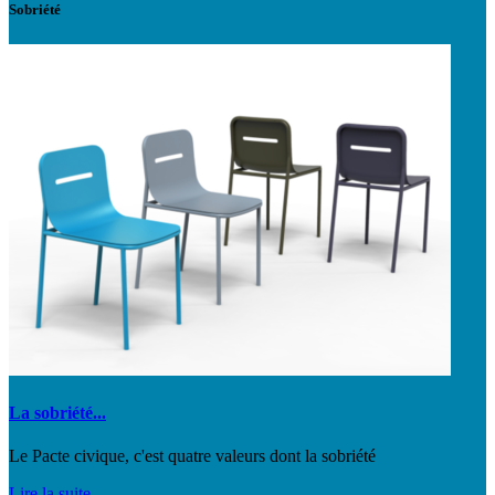
Sobriété
La sobriété...
Le Pacte civique, c'est quatre valeurs dont la sobriété
Lire la suite..