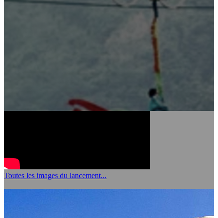
Nous avons la conviction que ce changement viendra d'une
transformation profonde de notre manière de penser, d'agir et de
vivre ensemble en démocratie. C'est parce que nous sommes
confiants dans la créativité de chacun que nous aurons ensemble la
capacité de bâtir un avenir de sobriété, de justice et de fraternité
désirable par tous.
Rejoignez-nous. Partageons cet engagement.
Toutes les images du lancement...