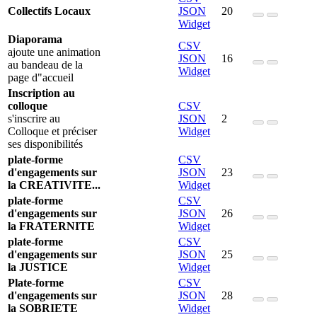
Collectifs Locaux
JSON
20
Widget
Diaporama
CSV
ajoute une animation
JSON
16
au bandeau de la
Widget
page d"accueil
Inscription au
colloque
CSV
s'inscrire au
JSON
2
Colloque et préciser
Widget
ses disponibilités
plate-forme
CSV
d'engagements sur
JSON
23
la CREATIVITE...
Widget
plate-forme
CSV
d'engagements sur
JSON
26
la FRATERNITE
Widget
plate-forme
CSV
d'engagements sur
JSON
25
la JUSTICE
Widget
Plate-forme
CSV
d'engagements sur
JSON
28
la SOBRIETE
Widget