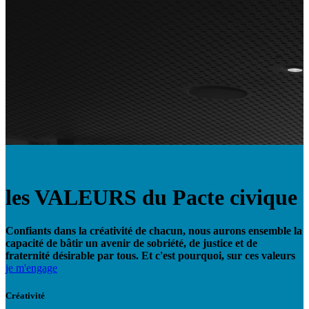
les VALEURS du Pacte civique
Confiants dans la créativité de chacun, nous aurons ensemble la
capacité de bâtir un avenir de sobriété, de justice et de
fraternité désirable par tous. Et c'est pourquoi, sur ces valeurs
je m'engage
Créativité