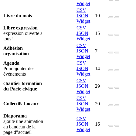
Widget
CSV
Livre du mois
JSON
19
Widget
Libre expression
CSV
expression ouverte a
JSON
15
tous!
Widget
CSV
Adhésion
JSON
7
organisation
Widget
Agenda
CSV
Pour ajouter des
JSON
14
événements
Widget
CSV
chantier formation
JSON
29
du Pacte civique
Widget
CSV
Collectifs Locaux
JSON
20
Widget
Diaporama
CSV
ajoute une animation
JSON
16
au bandeau de la
Widget
page d"accueil